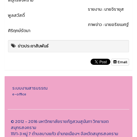
สมุทรสงคราม
รายงาน : นายจิรายุส
พูลสวัสดิ์
ภาพข่าว : นายอริยเมศฐ์
ศิริฤกษ์รัตนา
ข่าวประชาสัมพันธ์
Email
ระบบงานสารบรรณ
e-office
© 2012 - 2016 มหาวิทยาลัยราชภัฏสวนสุนันทา วิทยาเขต
สมุทรสงคราม
111/1-3 หมู่ 7 ตำบลบางแก้ว อำเภอเมืองฯ จังหวัดสมุทรสงคราม