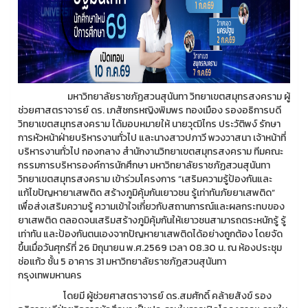
มหาวิทยาลัยราชภัฏสวนสุนันทา วิทยาเขตสมุทรสงคราม ผู้
ช่วยศาสตราจารย์ ดร. เภสัชกรหญิงพิมพร ทองเมือง รองอธิการบดี
วิทยาเขตสมุทรสงคราม ได้มอบหมายให้ นายวุฒิไกร ประวัติพง์ รักษา
การหัวหน้าฝ่ายบริหารงานทั่วไป และนางสาวปภาวี พวงวาสนา เจ้าหน้าที่
บริหารงานทั่วไป กองกลาง สำนักงานวิทยาเขตสมุทรสงคราม ทีมคณะ
กรรมการบริหารองค์การนักศึกษา มหาวิทยาลัยราชภัฏสวนสุนันทา
วิทยาเขตสมุทรสงคราม เข้าร่วมโครงการ “เสริมความรู้ป้องกันและ
แก้ไขปัญหายาเสพติด สร้างภูมิคุ้มกันเยาวชน รู้เท่าทันภัยยาเสพติด”
เพื่อส่งเสริมความรู้ ความเข้าใจเกี่ยวกับสถานการณ์และผลกระทบของ
ยาเสพติด ตลอดจนเสริมสร้างภูมิคุ้มกันให้เยาวชนสามารถตระหนักรู้ รู้
เท่าทัน และป้องกันตนเองจากปัญหายาเสพติดได้อย่างถูกต้อง โดยจัด
ขึ้นเมื่อวันศุกร์ที่ 26 มิถุนายน พ.ศ.2569 เวลา 08.30 น. ณ ห้องประชุม
ช่อแก้ว ชั้น 5 อาคาร 31 มหาวิทยาลัยราชภัฏสวนสุนันทา
กรุงเทพมหานคร
โดยมี ผู้ช่วยศาสตราจารย์ ดร.สมศักดิ์ คล้ายสังข์ รอง