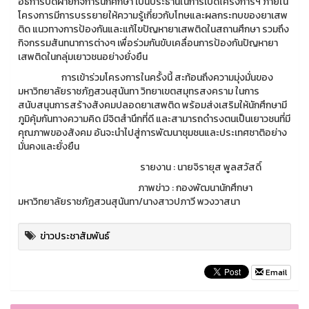
อธิการบดีฝ่ายกิจการนักศึกษา เป็นประธานในการเปิดโครงการฯ ภายใน
โครงการมีการบรรยายให้ความรู้เกี่ยวกับโทษและผลกระทบของยาเสพ
ติด แนวทางการป้องกันและแก้ไขปัญหายาเสพติดในสถานศึกษา รวมถึง
กิจกรรมสันทนาการต่างๆ เพื่อร่วมกันขับเคลื่อนการป้องกันปัญหายา
เสพติดในกลุ่มเยาวชนอย่างยั่งยืน
การเข้าร่วมโครงการในครั้งนี้ สะท้อนถึงความมุ่งมั่นของ
มหาวิทยาลัยราชภัฏสวนสุนันทา วิทยาเขตสมุทรสงคราม ในการ
สนับสนุนการสร้างสังคมปลอดยาเสพติด พร้อมส่งเสริมให้นักศึกษามี
ภูมิคุ้มกันทางความคิด มีจิตสำนึกที่ดี และสามารถดำรงตนเป็นเยาวชนที่มี
คุณภาพของสังคม อันจะนำไปสู่การพัฒนาชุมชนและประเทศชาติอย่าง
มั่นคงและยั่งยืน
รายงาน : นายจิรายุส พูลสวัสดิ์
ภาพข่าว : กองพัฒนานักศึกษา
มหาวิทยาลัยราชภัฏสวนสุนันทา/นางสาวปภาวี พวงวาสนา
ข่าวประชาสัมพันธ์
Email