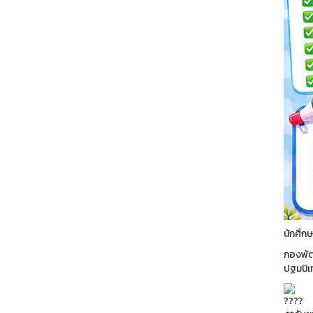
นักศึก
กองพัฒน
ปฐมนิเ