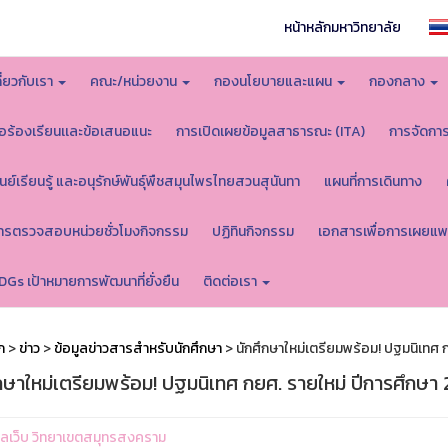
หน้าหลักมหาวิทยาลัย
กี่ยวกับเรา
คณะ/หน่วยงาน
กองนโยบายและแผน
กองกลาง
้อร้องเรียนเเละข้อเสนอแนะ
การเปิดเผยข้อมูลสาธารณะ (ITA)
การจัดกา
ูนย์เรียนรู้ และอนุรักษ์พันธุ์พืชสมุนไพรไทยสวนสุนันทา
แผนที่การเดินทาง
ารตรวจสอบหน่วยชั่วโมงกิจกรรม
ปฏิทินกิจกรรม
เอกสารเพื่อการเผยแพ
DGs เป้าหมายการพัฒนาที่ยั่งยืน
ติดต่อเรา
ก
>
ข่าว
>
ข้อมูลข่าวสารสำหรับนักศึกษา
> นักศึกษาใหม่เตรียมพร้อม! ปฐมนิเทศ 
ึกษาใหม่เตรียมพร้อม! ปฐมนิเทศ กยศ. รายใหม่ ปีการศึกษ
ูแลเว็บ วิทยาเขตสมุทรสงคราม