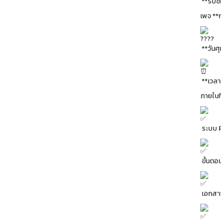
**รับช
เพจ **
**วันศุ
**เวลา
ภายใน
ระบบ 
ขั้นตอ
เอกสาร