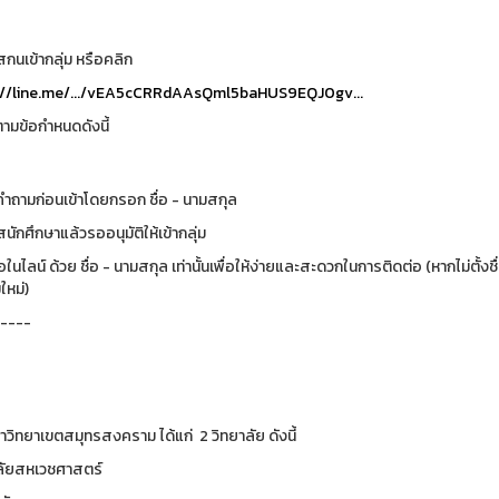
สกนเข้ากลุ่ม หรือคลิก
://line.me/.../vEA5cCRRdAAsQml5baHUS9EQJ0gv...
ามข้อกำหนดดังนี้
คำถามก่อนเข้าโดยกรอก ชื่อ - นามสกุล
นักศึกษาแล้วรออนุมัติให้เข้ากลุ่ม
ชื่อในไลน์ ด้วย ชื่อ - นามสกุล เท่านั้นเพื่อให้ง่ายและสะดวกในการติดต่อ (หากไม่ตั
มใหม่)
----
าวิทยาเขตสมุทรสงคราม ได้แก่ 2 วิทยาลัย ดังนี้
าลัยสหเวชศาสตร์