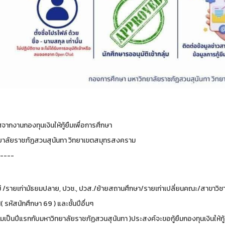
ากงานกองทุนเงินให้กู้ยืมเพื่อการศึกษา
ยาลัยราชภัฏสวนสุนันทา วิทยาเขตสมุทรสงคราม
----
่ /รายเก่ามัธยมปลาย, ปวช., ปวส./ย้ายสถานศึกษา/รายเก่าเปลี่ยนคณะ/สาขาวิช
่ 1( รหัสนักศึกษา 69 ) และชั้นปีอื่นๆ
ยืมเป็นปีแรกกับมหาวิทยาลัยราชภัฏสวนสุนันทา )ประสงค์จะขอกู้ยืมกองทุนเงินให้กู