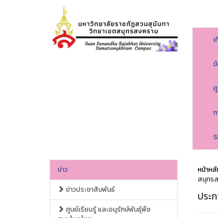
เ
ข
ศ
ก
S
ข่าว
หน้าหลั
สมุทร
ข่าวประชาสัมพันธ์
ประก
ศูนย์เรียนรู้ และอนุรักษ์พันธุ์พืช