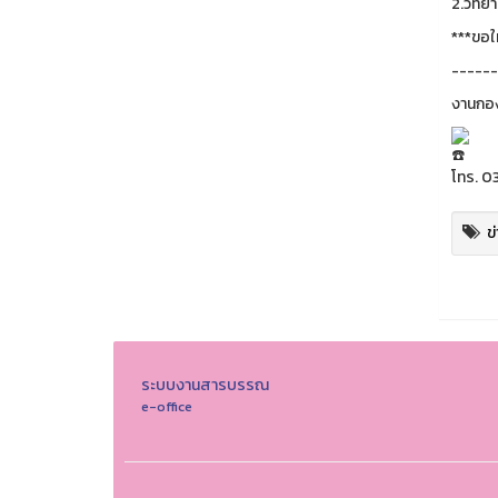
2.วิทย
***ขอใ
------
งานกอง
โทร. 0
ข
ระบบงานสารบรรณ
e-office