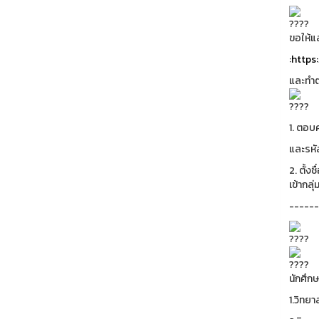
ขอให้แ
:
https
และทำต
1. ตอบ
และรหัส
2. ตั้ง
เข้ากลุ่
------
นักศึกษ
1.วิทย