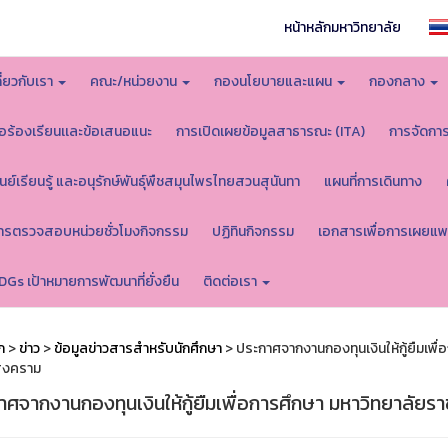
หน้าหลักมหาวิทยาลัย
กี่ยวกับเรา
คณะ/หน่วยงาน
กองนโยบายและแผน
กองกลาง
้อร้องเรียนเเละข้อเสนอแนะ
การเปิดเผยข้อมูลสาธารณะ (ITA)
การจัดกา
ูนย์เรียนรู้ และอนุรักษ์พันธุ์พืชสมุนไพรไทยสวนสุนันทา
แผนที่การเดินทาง
ารตรวจสอบหน่วยชั่วโมงกิจกรรม
ปฏิทินกิจกรรม
เอกสารเพื่อการเผยแพ
DGs เป้าหมายการพัฒนาที่ยั่งยืน
ติดต่อเรา
ก
>
ข่าว
>
ข้อมูลข่าวสารสำหรับนักศึกษา
> ประกาศจากงานกองทุนเงินให้กู้ยืมเพื
สงคราม
าศจากงานกองทุนเงินให้กู้ยืมเพื่อการศึกษา มหาวิทยาลัย