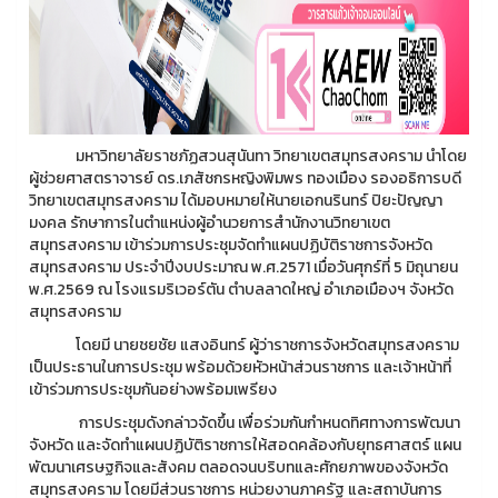
มหาวิทยาลัยราชภัฏสวนสุนันทา วิทยาเขตสมุทรสงคราม นำโดย
ผู้ช่วยศาสตราจารย์ ดร.เภสัชกรหญิงพิมพร ทองเมือง รองอธิการบดี
วิทยาเขตสมุทรสงคราม ได้มอบหมายให้นายเอกนรินทร์ ปิยะปัญญา
มงคล รักษาการในตำแหน่งผู้อำนวยการสำนักงานวิทยาเขต
สมุทรสงคราม เข้าร่วมการประชุมจัดทำแผนปฏิบัติราชการจังหวัด
สมุทรสงคราม ประจำปีงบประมาณ พ.ศ.2571 เมื่อวันศุกร์ที่ 5 มิถุนายน
พ.ศ.2569 ณ โรงแรมริเวอร์ตัน ตำบลลาดใหญ่ อำเภอเมืองฯ จังหวัด
สมุทรสงคราม
โดยมี นายชยชัย แสงอินทร์ ผู้ว่าราชการจังหวัดสมุทรสงคราม
เป็นประธานในการประชุม พร้อมด้วยหัวหน้าส่วนราชการ และเจ้าหน้าที่
เข้าร่วมการประชุมกันอย่างพร้อมเพรียง
การประชุมดังกล่าวจัดขึ้น เพื่อร่วมกันกำหนดทิศทางการพัฒนา
จังหวัด และจัดทำแผนปฏิบัติราชการให้สอดคล้องกับยุทธศาสตร์ แผน
พัฒนาเศรษฐกิจและสังคม ตลอดจนบริบทและศักยภาพของจังหวัด
สมุทรสงคราม โดยมีส่วนราชการ หน่วยงานภาครัฐ และสถาบันการ