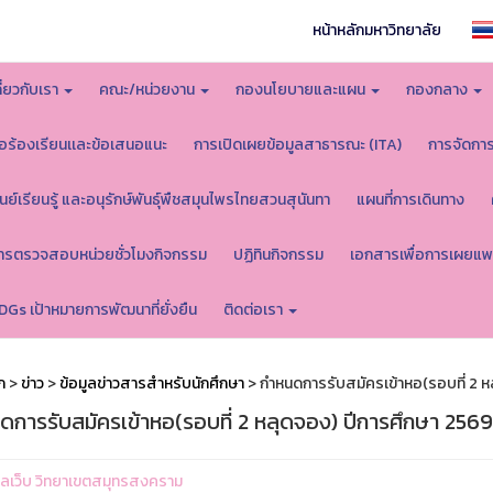
หน้าหลักมหาวิทยาลัย
กี่ยวกับเรา
คณะ/หน่วยงาน
กองนโยบายและแผน
กองกลาง
้อร้องเรียนเเละข้อเสนอแนะ
การเปิดเผยข้อมูลสาธารณะ (ITA)
การจัดกา
ูนย์เรียนรู้ และอนุรักษ์พันธุ์พืชสมุนไพรไทยสวนสุนันทา
แผนที่การเดินทาง
ารตรวจสอบหน่วยชั่วโมงกิจกรรม
ปฏิทินกิจกรรม
เอกสารเพื่อการเผยแพ
DGs เป้าหมายการพัฒนาที่ยั่งยืน
ติดต่อเรา
ก
>
ข่าว
>
ข้อมูลข่าวสารสำหรับนักศึกษา
> กำหนดการรับสมัครเข้าหอ(รอบที่ 2 ห
ดการรับสมัครเข้าหอ(รอบที่ 2 หลุดจอง) ปีการศึกษา 2569
ูแลเว็บ วิทยาเขตสมุทรสงคราม