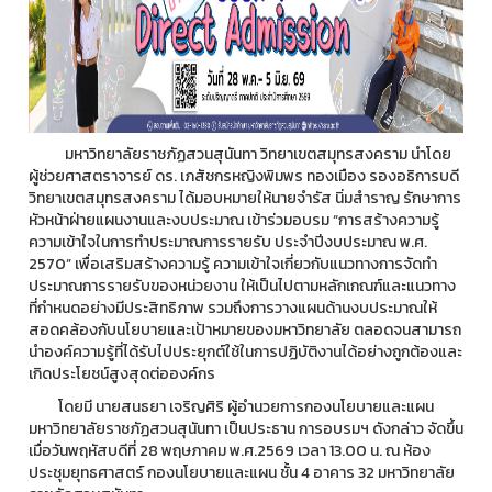
มหาวิทยาลัยราชภัฏสวนสุนันทา วิทยาเขตสมุทรสงคราม นำโดย
ผู้ช่วยศาสตราจารย์ ดร. เภสัชกรหญิงพิมพร ทองเมือง รองอธิการบดี
วิทยาเขตสมุทรสงคราม ได้มอบหมายให้นายจำรัส นิ่มสำราญ รักษาการ
หัวหน้าฝ่ายแผนงานและงบประมาณ เข้าร่วมอบรม “การสร้างความรู้
ความเข้าใจในการทำประมาณการรายรับ ประจำปีงบประมาณ พ.ศ.
2570” เพื่อเสริมสร้างความรู้ ความเข้าใจเกี่ยวกับแนวทางการจัดทำ
ประมาณการรายรับของหน่วยงาน ให้เป็นไปตามหลักเกณฑ์และแนวทาง
ที่กำหนดอย่างมีประสิทธิภาพ รวมถึงการวางแผนด้านงบประมาณให้
สอดคล้องกับนโยบายและเป้าหมายของมหาวิทยาลัย ตลอดจนสามารถ
นำองค์ความรู้ที่ได้รับไปประยุกต์ใช้ในการปฏิบัติงานได้อย่างถูกต้องและ
เกิดประโยชน์สูงสุดต่อองค์กร
โดยมี นายสนธยา เจริญศิริ ผู้อำนวยการกองนโยบายและแผน
มหาวิทยาลัยราชภัฏสวนสุนันทา เป็นประธาน การอบรมฯ ดังกล่าว จัดขึ้น
เมื่อวันพฤหัสบดีที่ 28 พฤษภาคม พ.ศ.2569 เวลา 13.00 น. ณ ห้อง
ประชุมยุทธศาสตร์ กองนโยบายและแผน ชั้น 4 อาคาร 32 มหาวิทยาลัย