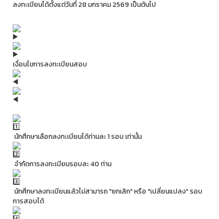
ลงทะเบียนได้ตั้งแต่วันที่ 28 มกราคม 2569 เป็นต้นไป
เงื่อนไขการลงทะเบียนสอบ
นักศึกษาเลือกลงทะเบียนได้ท่านละ 1 รอบ เท่านั้น
จำกัดการลงทะเบียนรอบละ 40 ท่าน
นักศึกษาลงทะเบียนแล้วไม่สามารถ "ยกเลิก" หรือ "เปลี่ยนแปลง" รอบ
การสอบได้