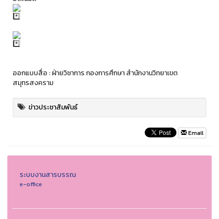
ออกแบบสื่อ : ฝ่ายวิชาการ กองการศึกษา สำนักงานวิทยาเขต
สมุทรสงคราม
ข่าวประชาสัมพันธ์
Email
ระบบงานสารบรรณ
e-office