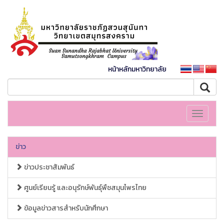
หน้าหลักมหาวิทยาลัย
Toggle
navigati
ข่าว
ข่าวประชาสัมพันธ์
ศูนย์เรียนรู้ และอนุรักษ์พันธุ์พืชสมุนไพรไทย
ข้อมูลข่าวสารสำหรับนักศึกษา