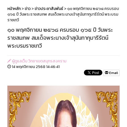
หน้าหลัก
>
ข่าว
>
ข่าวประชาสัมพันธ์
> ๑๐ พฤศจิกายน ๒๕๖๘ ครบรอบ
๑๖๕ ปี วันพระราชสมภพ สมเด็จพระนางเจ้าสุนันทากุมารีรัตน์ พระบรม
ราชเทวี
๑๐ พฤศจิกายน ๒๕๖๘ ครบรอบ ๑๖๕ ปี วันพระ
ราชสมภพ สมเด็จพระนางเจ้าสุนันทากุมารีรัตน์
พระบรมราชเทวี
ผู้ดูแลเว็บ วิทยาเขตสมุทรสงคราม
14 พฤศจิกายน 2568 14:46:41
Email