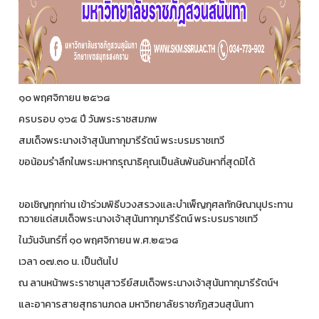
๑๐ พฤศจิกายน ๒๕๖๘
ครบรอบ ๑๖๕ ปี วันพระราชสมภพ
สมเด็จพระนางเจ้าสุนันทากุมารีรัตน์ พระบรมราชเทวี
ขอน้อมรำลึกในพระมหากรุณาธิคุณเป็นล้นพ้นอันหาที่สุดมิได้
ขอเชิญทุกท่าน เข้าร่วมพิธีบวงสรวงและบำเพ็ญกุศลทักษิณานุประทาน
ถวายแด่สมเด็จพระนางเจ้าสุนันทากุมารีรัตน์ พระบรมราชเทวี
ในวันจันทร์ที่ ๑๐ พฤศจิกายน พ.ศ.๒๕๖๘
เวลา ๐๗.๓๐ น. เป็นต้นไป
ณ ลานหน้าพระราชานุสาวรีย์สมเด็จพระนางเจ้าสุนันทากุมารีรัตน์ฯ
และอาคารสายสุทธานภดล มหาวิทยาลัยราชภัฏสวนสุนันทา