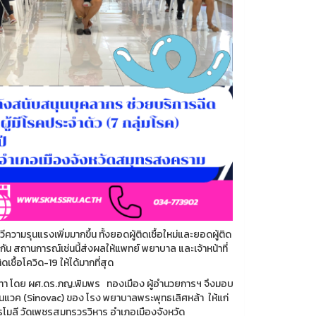
ามรุนแรงเพิ่มมากขึ้น ทั้งยอดผู้ติดเชื้อใหม่และยอดผู้ติด
เดียวกัน สถานการณ์เช่นนี้ส่งผลให้แพทย์ พยาบาล และเจ้าหน้าที่
ชื้อโควิด-19 ให้ได้มากที่สุด
ันทา โดย ผศ.ดร.ภญ.พิมพร ทองเมือง ผู้อำนวยการฯ จึงมอบ
โนแวค (Sinovac) ของ โรง พยาบาลพระพุทธเลิศหล้า ให้แก่
ทรโมลี วัดเพชรสมุทรวรวิหาร อำเภอเมืองจังหวัด