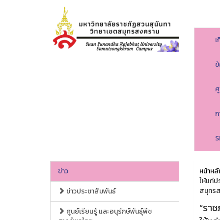
เ
ข
ศ
ก
S
ข่าว
หน้าหลั
ให้แก่ป
สมุทร
ข่าวประชาสัมพันธ์
“ราชภ
ศูนย์เรียนรู้ และอนุรักษ์พันธุ์พืช