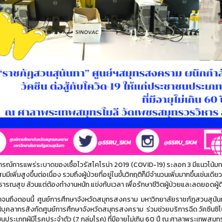
ณ์การแพร่ระบาดของเชื้อไวรัสโคโรน่า 2019 (COVID-19) ระลอก 3 มีแนวโน้มทวีคว
สมมีเพิ่มสูงขึ้นต่อเนื่อง รวมถึงผู้ป่วยที่อยู่ในขั้นวิกฤติก็มีจำนวนเพิ่มมากขึ้นเช่น
ารณสุข ล้วนแต่ต้องทำงานหนัก แข่งกับเวลา เพื่อรักษาชีวิตผู้ป่วยและลดยอดผู้ติดเ
นมาจนถึงตอนนี้ ศูนย์การศึกษาจังหวัดสมุทรสงคราม มหาวิทยาลัยราชภัฏสวนสุน
้บุคลากรสังกัดศูนย์การศึกษาจังหวัดสมุทรสงคราม ร่วมช่วยบริการฉีด วัคซีนซิ
ประเภทผู้มีโรคประจำตัว (7 กลุ่มโรค) ที่มีอายุไม่เกิน 60 ปี ณ ศาลาพระเทพสมุ