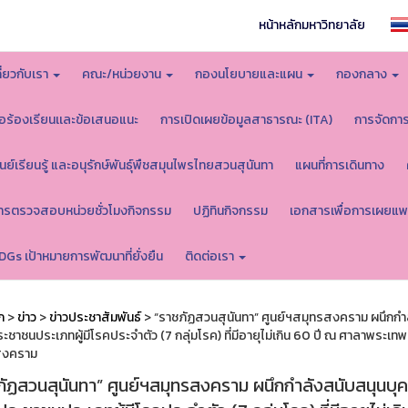
หน้าหลักมหาวิทยาลัย
กี่ยวกับเรา
คณะ/หน่วยงาน
กองนโยบายและแผน
กองกลาง
้อร้องเรียนเเละข้อเสนอแนะ
การเปิดเผยข้อมูลสาธารณะ (ITA)
การจัดกา
ูนย์เรียนรู้ และอนุรักษ์พันธุ์พืชสมุนไพรไทยสวนสุนันทา
แผนที่การเดินทาง
ารตรวจสอบหน่วยชั่วโมงกิจกรรม
ปฏิทินกิจกรรม
เอกสารเพื่อการเผยแพ
DGs เป้าหมายการพัฒนาที่ยั่งยืน
ติดต่อเรา
ก
>
ข่าว
>
ข่าวประชาสัมพันธ์
> “ราชภัฏสวนสุนันทา” ศูนย์ฯสมุทรสงคราม ผนึกกำลั
ระชาชนประเภทผู้มีโรคประจำตัว (7 กลุ่มโรค) ที่มีอายุไม่เกิน 60 ปี ณ ศาลาพระเ
สงคราม
ัฏสวนสุนันทา” ศูนย์ฯสมุทรสงคราม ผนึกกำลังสนับสนุนบุคล