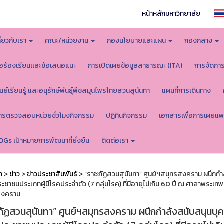
หน้าหลักมหาวิทยาลัย
กี่ยวกับเรา
คณะ/หน่วยงาน
กองนโยบายและแผน
กองกลาง
้อร้องเรียนเเละข้อเสนอแนะ
การเปิดเผยข้อมูลสาธารณะ (ITA)
การจัดกา
ูนย์เรียนรู้ และอนุรักษ์พันธุ์พืชสมุนไพรไทยสวนสุนันทา
แผนที่การเดินทาง
ารตรวจสอบหน่วยชั่วโมงกิจกรรม
ปฏิทินกิจกรรม
เอกสารเพื่อการเผยแพ
DGs เป้าหมายการพัฒนาที่ยั่งยืน
ติดต่อเรา
ก
>
ข่าว
>
ข่าวประชาสัมพันธ์
> “ราชภัฏสวนสุนันทา” ศูนย์ฯสมุทรสงคราม ผนึกกำลั
ระชาชนประเภทผู้มีโรคประจำตัว (7 กลุ่มโรค) ที่มีอายุไม่เกิน 60 ปี ณ ศาลาพระเ
สงคราม
ัฏสวนสุนันทา” ศูนย์ฯสมุทรสงคราม ผนึกกำลังสนับสนุนบุคล