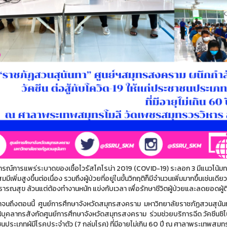
ณ์การแพร่ระบาดของเชื้อไวรัสโคโรน่า 2019 (COVID-19) ระลอก 3 มีแนวโน้มทวีคว
สมมีเพิ่มสูงขึ้นต่อเนื่อง รวมถึงผู้ป่วยที่อยู่ในขั้นวิกฤติก็มีจำนวนเพิ่มมากขึ้นเช่น
ารณสุข ล้วนแต่ต้องทำงานหนัก แข่งกับเวลา เพื่อรักษาชีวิตผู้ป่วยและลดยอดผู้ติดเ
นมาจนถึงตอนนี้ ศูนย์การศึกษาจังหวัดสมุทรสงคราม มหาวิทยาลัยราชภัฏสวนสุน
้บุคลากรสังกัดศูนย์การศึกษาจังหวัดสมุทรสงคราม ร่วมช่วยบริการฉีด วัคซีนซิ
ประเภทผู้มีโรคประจำตัว (7 กลุ่มโรค) ที่มีอายุไม่เกิน 60 ปี ณ ศาลาพระเทพสมุ