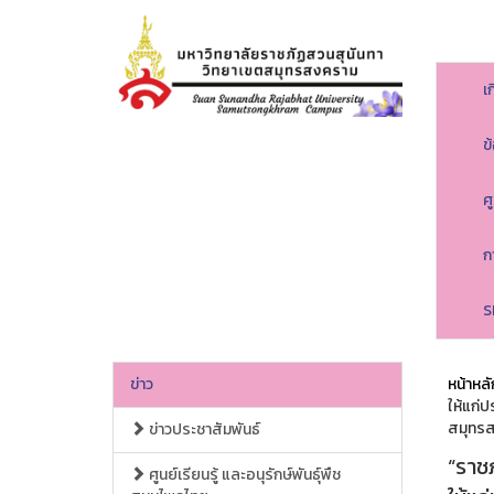
เ
ข
ศ
ก
S
ข่าว
หน้าหลั
ให้แก่ป
สมุทร
ข่าวประชาสัมพันธ์
“ราชภ
ศูนย์เรียนรู้ และอนุรักษ์พันธุ์พืช