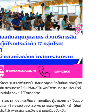
ามรุนแรงเพิ่มมากขึ้น ทั้งยอดผู้ติดเชื้อใหม่และยอดผู้ติด
เดียวกัน สถานการณ์เช่นนี้ส่งผลให้แพทย์ พยาบาล และเจ้าหน้าที่
ชื้อโควิด-19 ให้ได้มากที่สุด
ันทา โดย ผศ.ดร.ภญ.พิมพร ทองเมือง ผู้อำนวยการฯ จึงมอบ
โนแวค (Sinovac) ของ โรง พยาบาลพระพุทธเลิศหล้า ให้แก่
ทรโมลี วัดเพชรสมุทรวรวิหาร อำเภอเมืองจังหวัด