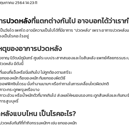
ฤษภาคม 2564 14:23:11
าร
ปวดหลัง
ที่แตกต่างกันไป อาจบอกได้ว่าเรากำ
จะเป็นวัยใด เพศใด อาจมีความเป็นไปได้ที่มีอาการ “ปวดหลัง” เพราะอาการปวดห
ยงเป็นโรคอะไรอยู่
หตุของอาการปวดหลัง
งชาญ นิวัฒน์ภูมินทร์ ศูนย์ระบบประสาทสมองและไขสันหลัง แพทย์ศัลยกรรมระบบ
ดหลัง มีดังนี้
ที่นอนที่แข็งหรือนิ่มเกินไป ไม่ถูกต้องตามสรีระ
ยกของหนัก ถือของหนัก ก้มยกของผิดวิธี
ออฟฟิศซินโดรม นั่งทำงานนานๆ หรือท่าทางในการเคลื่อนไหวผิดปกติ
ภาวะกระดูกพรุนหรือบาง
ภาวะอ้วน หรือน้ำหนักตัวที่มากเกินไป ส่งผลให้หมอนรองกระดูกสันหลังและก้นกบรั
การสูบบุหรี่
หลังแบบไหน เป็นโรคอะไร?
ปวดหลังทันทีที่ทำกิจกรรมหนักๆ เช่น ยกของหนัก