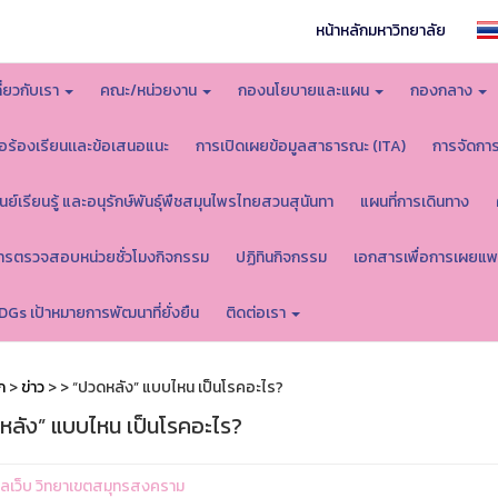
หน้าหลักมหาวิทยาลัย
กี่ยวกับเรา
คณะ/หน่วยงาน
กองนโยบายและแผน
กองกลาง
้อร้องเรียนเเละข้อเสนอแนะ
การเปิดเผยข้อมูลสาธารณะ (ITA)
การจัดกา
ูนย์เรียนรู้ และอนุรักษ์พันธุ์พืชสมุนไพรไทยสวนสุนันทา
แผนที่การเดินทาง
ารตรวจสอบหน่วยชั่วโมงกิจกรรม
ปฏิทินกิจกรรม
เอกสารเพื่อการเผยแพ
DGs เป้าหมายการพัฒนาที่ยั่งยืน
ติดต่อเรา
ก
>
ข่าว
>
> “ปวดหลัง” แบบไหน เป็นโรคอะไร?
หลัง” แบบไหน เป็นโรคอะไร?
ูแลเว็บ วิทยาเขตสมุทรสงคราม