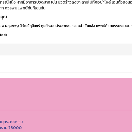
กรณีหนึ่ง หากมีอาการปวดมาก เช่น ปวดร้าวลงขา ลามไปที่คอบ่าไหล่ เอนตัวลงนอนไ
าก ควรพบแพทย์ทันทีเช่นกัน
คุณ
นพ.ผดุงชาญ นิวัฒน์ภูมินทร์ ศูนย์ระบบประสาทสมองและไขสันหลัง แพทย์ศัลยกรรมระบ
Stock
ตสมุทรสงคราม
สงคราม 75000