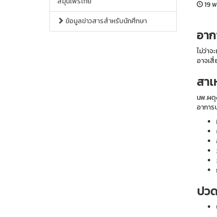
สมุนไพรไทย
19 พ
ข้อมูลข่าวสารสำหรับนักศึกษา
อาก
ไม่ว่า
อาจเสี่
สาเ
นพ.ผดุ
อาการปว
ปวด