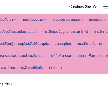
หน้าหลักมหาวิทยาลัย
กี่ยวกับเรา
คณะ/หน่วยงาน
กองนโยบายและแผน
กองกลาง
้อร้องเรียนเเละข้อเสนอแนะ
การเปิดเผยข้อมูลสาธารณะ (ITA)
การจัดกา
ูนย์เรียนรู้ และอนุรักษ์พันธุ์พืชสมุนไพรไทยสวนสุนันทา
แผนที่การเดินทาง
ารตรวจสอบหน่วยชั่วโมงกิจกรรม
ปฏิทินกิจกรรม
เอกสารเพื่อการเผยแพ
DGs เป้าหมายการพัฒนาที่ยั่งยืน
ติดต่อเรา
ก
>
ข่าว
>