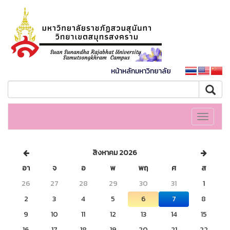
หน้าหลักมหาวิทยาลัย
Toggle
navigati
สิงหาคม 2026
อา
จ
อ
พ
พฤ
ศ
ส
26
27
28
29
30
31
1
2
3
4
5
6
7
8
9
10
11
12
13
14
15
16
17
18
19
20
21
22