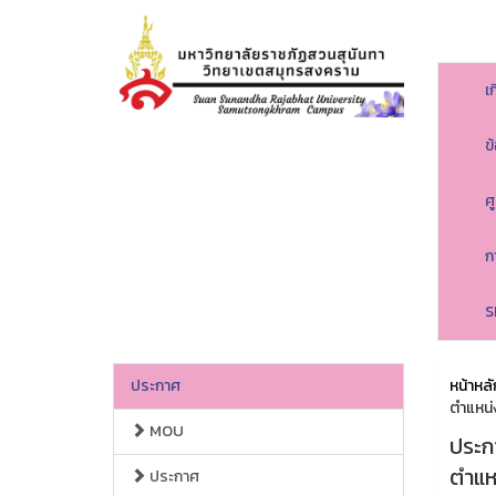
เ
ข
ศ
ก
S
ประกาศ
หน้าหลั
ตำแหน่ง
MOU
ประกา
ตำแหน
ประกาศ